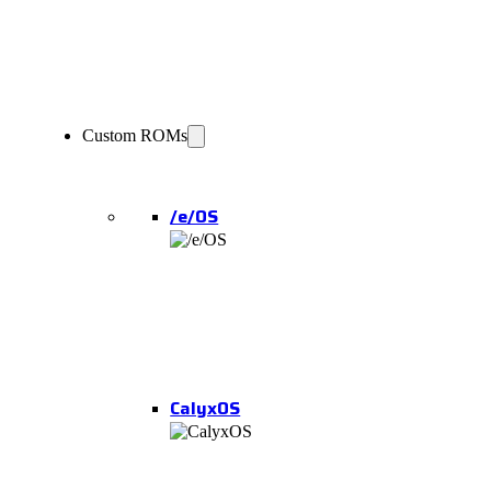
Custom ROMs
/e/OS
CalyxOS