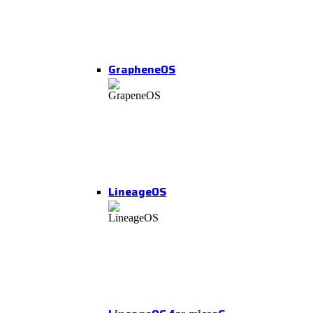
GrapheneOS
LineageOS