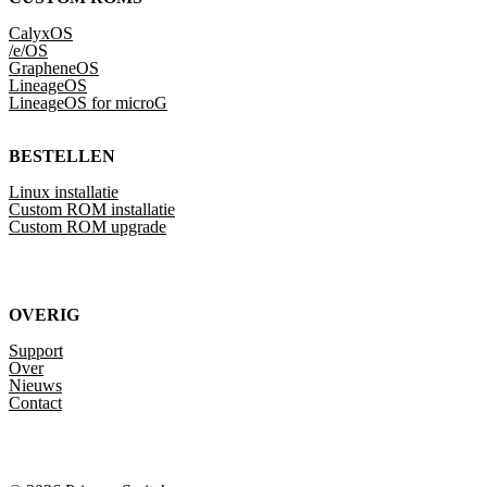
CalyxOS
/e/OS
GrapheneOS
LineageOS
LineageOS for microG
BESTELLEN
Linux installatie
Custom ROM installatie
Custom ROM upgrade
OVERIG
Support
Over
Nieuws
Contact