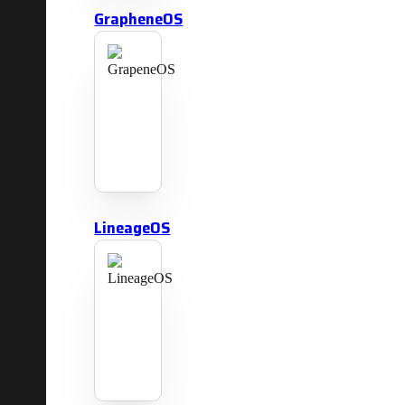
GrapheneOS
LineageOS