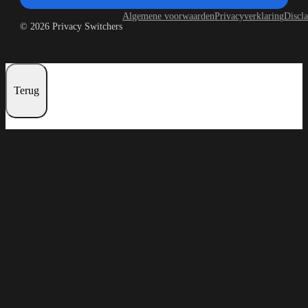
Algemene voorwaarden
Privacyverklaring
Discl
© 2026 Privacy Switchers
Terug