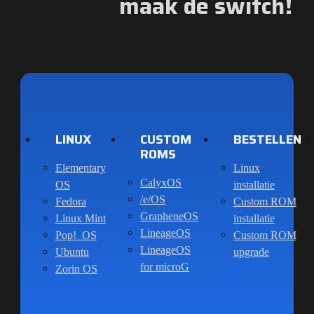
maak de switch!
LINUX
CUSTOM
BESTELLEN
ROMS
Elementary
Linux
CalyxOS
OS
installatie
/e/OS
Fedora
Custom ROM
GrapheneOS
Linux Mint
installatie
LineageOS
Pop!_OS
Custom ROM
LineageOS
Ubuntu
upgrade
for microG
Zorin OS