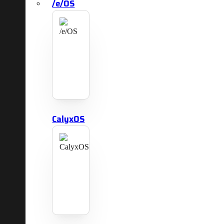
/e/OS
CalyxOS