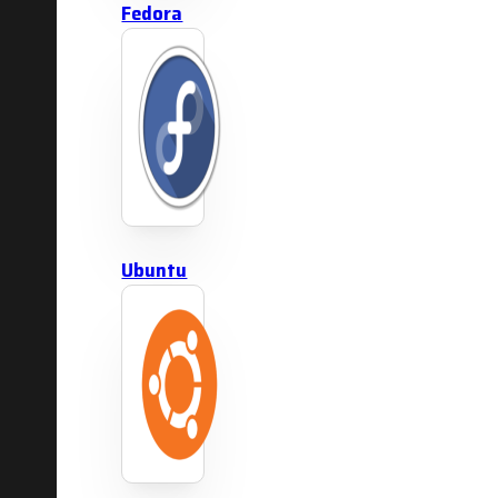
Fedora
Ubuntu