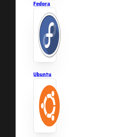
Fedora
Ubuntu