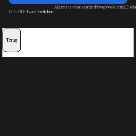
Algemene voorwaarden
Privacyverklaring
Discl
© 2026 Privacy Switchers
Terug