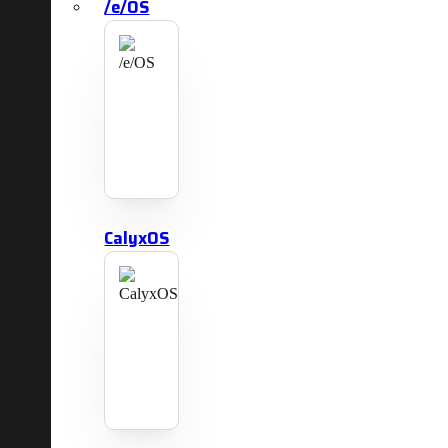
/e/OS
CalyxOS