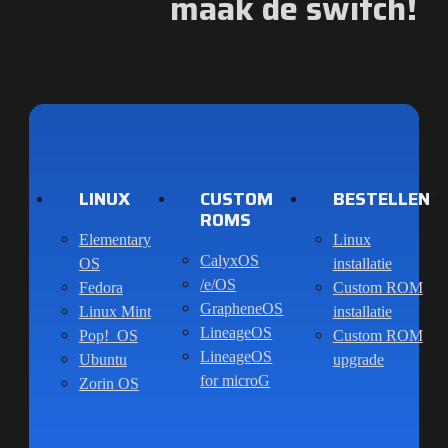
maak de switch!
LINUX
CUSTOM
BESTELLEN
ROMS
Elementary
Linux
CalyxOS
OS
installatie
/e/OS
Fedora
Custom ROM
GrapheneOS
Linux Mint
installatie
LineageOS
Pop!_OS
Custom ROM
LineageOS
Ubuntu
upgrade
for microG
Zorin OS