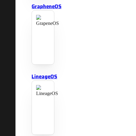
GrapheneOS
LineageOS