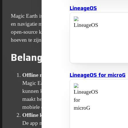
LineageOS
Magic Earth is een geavanceerde navigatie-app die zic
en navigatie met zowel online als offline functionali
open-source kaartdatabase, en biedt gebruikers toegan
hoeven te zijn voor de privacykwesties die bij ander
Belangrijke kenmerken v
LineageOS for microG
Offline navigatie
Magic Earth biedt een van de meest uitgebreide o
kunnen kaarten van verschillende regio’s en la
maakt het een uitstekende keuze voor reizigers i
mobiele data wil sparen.
Offline kaarten van OpenStreetMap
De app maakt gebruik van de gedetailleerde kaa