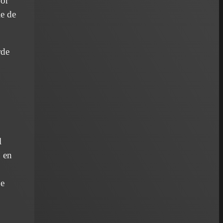
oor
ie de
rde
l
, en
je