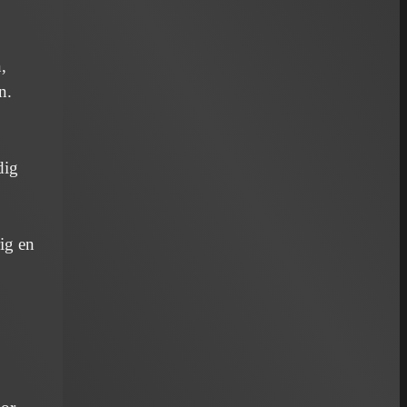
,
n.
dig
ig en