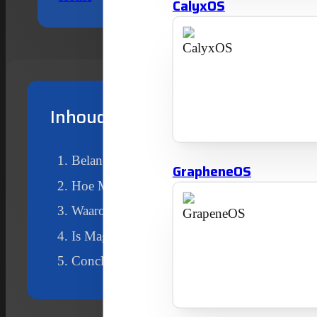
CalyxOS
Inhoudsopgave
Belangrijke kenmerken van Magic Earth
GrapheneOS
Hoe Magic Earth te installeren?
Waarom Magic Earth gebruiken?
Is Magic Earth geschikt voor iedereen?
Conclusie