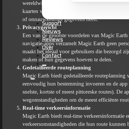
wereldwijd nauwkeurige kaarten biedt die contin
kaarten vaak actueel zijn en dat ze niet afhanke
of onnauwkeurige gegevens heeft.
Support
Privacygericht
Nieuws
Een van de grootste voordelen van Magic Earth is
Reviews
navigatie-apps verzamelt Magic Earth geen persoo
Over
maakt het ideaal voor gebruikers die bezorgd zi
Contact
maken of hun gegevens hoeven te delen.
Gedetailleerde routeplanning
Magic Earth biedt gedetailleerde routeplanning 
eenvoudig hun bestemming invoeren en de app ge
snelste, kortste of meest pittoreske routes). De
wegomstandigheden om de meest efficiënte route
Real-time verkeersinformatie
Magic Earth biedt real-time verkeersinformatie
verkeersomstandigheden die hun route kunnen b