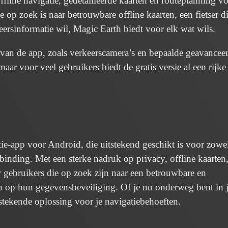
fline navigatie, gedetailleerde kaarten en routeplanning v
ie op zoek is naar betrouwbare offline kaarten, een fietser d
keersinformatie wil, Magic Earth biedt voor elk wat wils.
 van de app, zoals verkeerscamera’s en bepaalde geavancee
maar voor veel gebruikers biedt de gratis versie al een rijke
tie-app voor Android, die uitstekend geschikt is voor zowe
rbinding. Met een sterke nadruk op privacy, offline kaarten
r gebruikers die op zoek zijn naar een betrouwbare en
en op hun gegevensbeveiliging. Of je nu onderweg bent in 
itstekende oplossing voor je navigatiebehoeften.