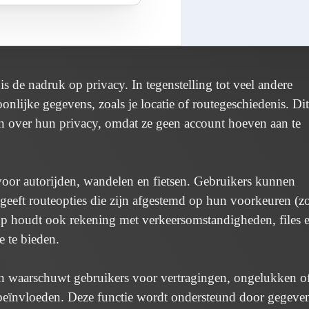
u worden geüpdatet door vrijwilligers. Dit betekent dat de
lijk zijn van een commerciële provider die mogelijk veroude
 de nadruk op privacy. In tegenstelling tot veel andere
nlijke gegevens, zoals je locatie of routegeschiedenis. Dit
jn over hun privacy, omdat ze geen account hoeven aan te
voor autorijden, wandelen en fietsen. Gebruikers kunnen
eft routeopties die zijn afgestemd op hun voorkeuren (zo
 app houdt ook rekening met verkeersomstandigheden, files 
 te bieden.
 en waarschuwt gebruikers voor vertragingen, ongelukken o
eïnvloeden. Deze functie wordt ondersteund door gegeve