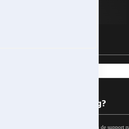
Zoeken
Zoek
naar:
Heb je een vraag?
Kan je je vraag niet vinden in de support r