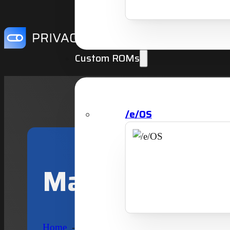
Custom ROMs
/e/OS
Magic Earth
Home
Custom Roms
Android Apps
Navi