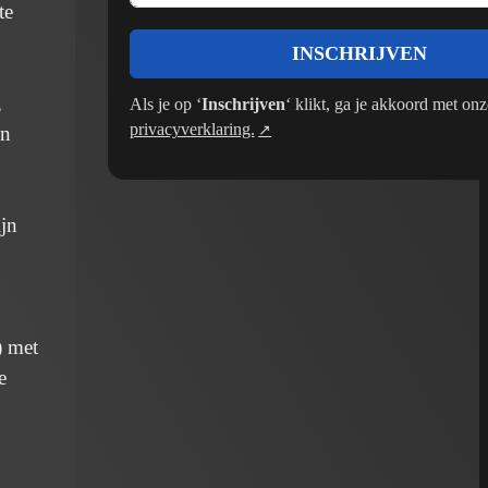
te
INSCHRIJVEN
,
Als je op ‘
Inschrijven
‘ klikt, ga je akkoord met onz
privacyverklaring.
en
ijn
) met
e