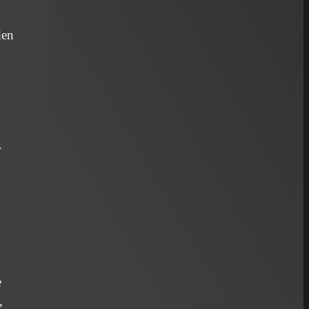
den
.
e
,