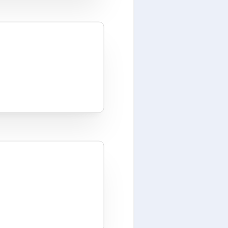
h richt op het bieden van gedetailleerde kaarten, routeplan
teit. De app maakt gebruik van
OpenStreetMap
(OSM), ee
g tot gratis kaarten van over de hele wereld, zonder dat ze
e commerciële apps kunnen optreden.
an Magic Earth
ffline navigatiefuncties die beschikbaar zijn. Gebruikers
nden downloaden om zonder internetverbinding te navigeren
n gebieden met beperkte connectiviteit of voor iedereen die
rten van
OpenStreetMap
, een open-source initiatief dat