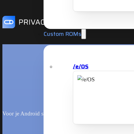
Custom ROMs
/e/OS
Voor je Android smartphone