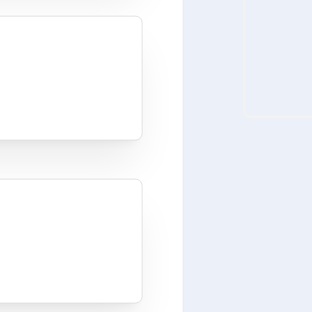
S
ivacy en beveiliging
ng en anonieme