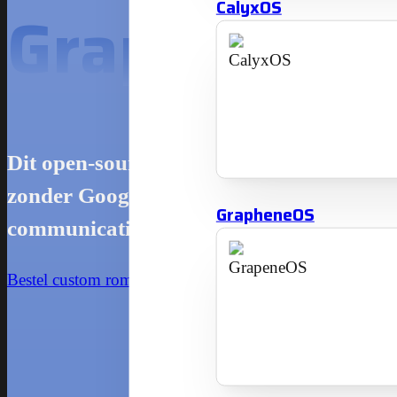
CalyxOS
GrapheneO
Dit open-source Android-systeem biedt pr
zonder Google-services, met versleuteli
GrapheneOS
communicatie.
Bestel custom rom - €35,00