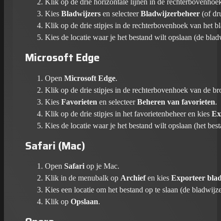
Klik op de drie horizontale lijnen in de rechterbovenho
Kies
Bladwijzers
en selecteer
Bladwijzerbeheer
(of d
Klik op de drie stipjes in de rechterbovenhoek van het 
Kies de locatie waar je het bestand wilt opslaan (de bl
Microsoft Edge
Open
Microsoft Edge
.
Klik op de drie stipjes in de rechterbovenhoek van de b
Kies
Favorieten
en selecteer
Beheren van favorieten
.
Klik op de drie stipjes in het favorietenbeheer en kies
Ex
Kies de locatie waar je het bestand wilt opslaan (het be
Safari (Mac)
Open
Safari
op je Mac.
Klik in de menubalk op
Archief
en kies
Exporteer blad
Kies een locatie om het bestand op te slaan (de bladwij
Klik op
Opslaan
.