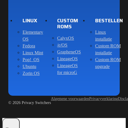
LINUX
CUSTOM
BESTELLEN
ROMS
Elementary
Linux
CalyxOS
OS
installatie
/e/OS
Fedora
Custom ROM
GrapheneOS
Linux Mint
installatie
LineageOS
Pop!_OS
Custom ROM
LineageOS
Ubuntu
upgrade
for microG
Zorin OS
Algemene voorwaarden
Privacyverklaring
Discl
© 2026 Privacy Switchers