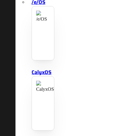
/e/OS
CalyxOS