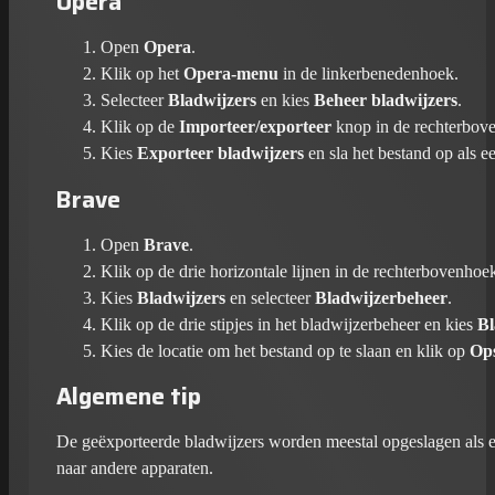
Opera
Open
Opera
.
Klik op het
Opera-menu
in de linkerbenedenhoek.
Selecteer
Bladwijzers
en kies
Beheer bladwijzers
.
Klik op de
Importeer/exporteer
knop in de rechterbov
Kies
Exporteer bladwijzers
en sla het bestand op als 
Brave
Open
Brave
.
Klik op de drie horizontale lijnen in de rechterbovenho
Kies
Bladwijzers
en selecteer
Bladwijzerbeheer
.
Klik op de drie stipjes in het bladwijzerbeheer en kies
Bl
Kies de locatie om het bestand op te slaan en klik op
Op
Algemene tip
De geëxporteerde bladwijzers worden meestal opgeslagen als 
naar andere apparaten.