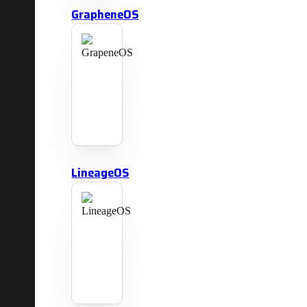
GrapheneOS
LineageOS