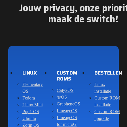
Jouw privacy, onze priorit
maak de switch!
LINUX
CUSTOM
BESTELLEN
ROMS
Elementary
Linux
CalyxOS
OS
installatie
/e/OS
Fedora
Custom ROM
GrapheneOS
Linux Mint
installatie
LineageOS
Pop!_OS
Custom ROM
LineageOS
Ubuntu
upgrade
for microG
Zorin OS