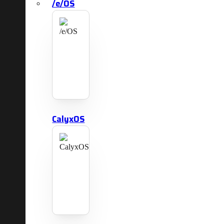
/e/OS
CalyxOS