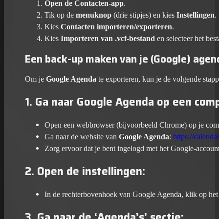
Open de Contacten-app
.
Tik op de
menuknop
(drie stipjes) en kies
Instellingen
.
Kies
Contacten importeren/exporteren
.
Kies
Importeren van .vcf-bestand
en selecteer het best
Een back-up maken van je (Google) agen
Om je
Google Agenda
te exporteren, kun je de volgende stap
1.
Ga naar Google Agenda op een com
Open een webbrowser (bijvoorbeeld Chrome) op je com
Ga naar de website van
Google Agenda
:
https://calend
Zorg ervoor dat je bent ingelogd met het Google-account
2.
Open de instellingen
:
In de rechterbovenhoek van Google Agenda, klik op he
3.
Ga naar de ‘Agenda’s’ sectie
: