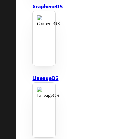
GrapheneOS
LineageOS