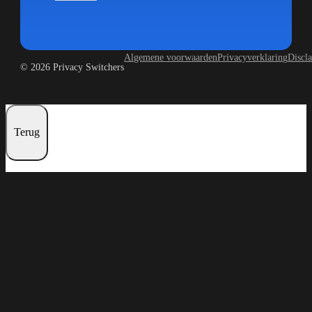
Algemene voorwaarden
Privacyverklaring
Discl
© 2026 Privacy Switchers
Terug