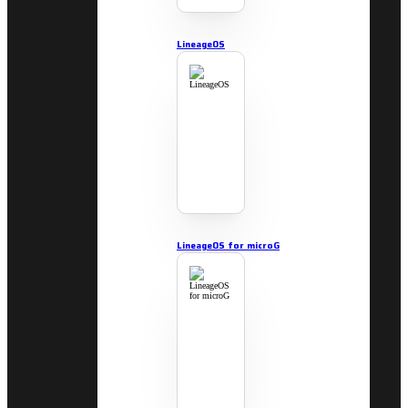
LineageOS
LineageOS for microG