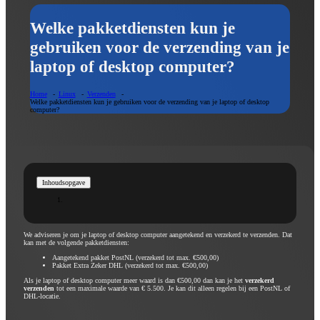
Welke pakketdiensten kun je
gebruiken voor de verzending van je
laptop of desktop computer?
Home
Linux
Verzenden
Welke pakketdiensten kun je gebruiken voor de verzending van je laptop of desktop
computer?
Inhoudsopgave
We adviseren je om je laptop of desktop computer aangetekend en verzekerd te verzenden. Dat
kan met de volgende pakketdiensten:
Aangetekend pakket PostNL (verzekerd tot max. €500,00)
Pakket Extra Zeker DHL (verzekerd tot max. €500,00)
Als je laptop of desktop computer meer waard is dan €500,00 dan kan je het
verzekerd
verzenden
tot een maximale waarde van € 5.500. Je kan dit alleen regelen bij een PostNL of
DHL-locatie.