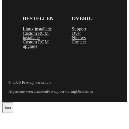
BESTELLEN
OVERIG
Linux installatie
Support
Custom ROM
Over
installatie
Nieuws
Custom ROM
Contact
upgrade
© 2026 Privacy Switchers
Algemene voorwaarden
Privacyverklaring
Disclaimer
Terug