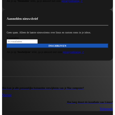
Als je op ‘
Verzenden
‘ klikt, ga je akkoord met onze
privacyverklaring.
Aanmelden nieuwsbrief
Geen spam. Alleen de laatste nieuwsitems over linux en custom roms in je inbox.
E-mailadres
INSCHRIJVEN
Als je op ‘
Inschrijven
‘ klikt, ga je akkoord met onze
privacyverklaring.
Hoe kan je alle persoonlijke bestanden verwijderen van je Mac computer?
Vorige
Hoe lang duurt de installatie van Linux?
Volgende