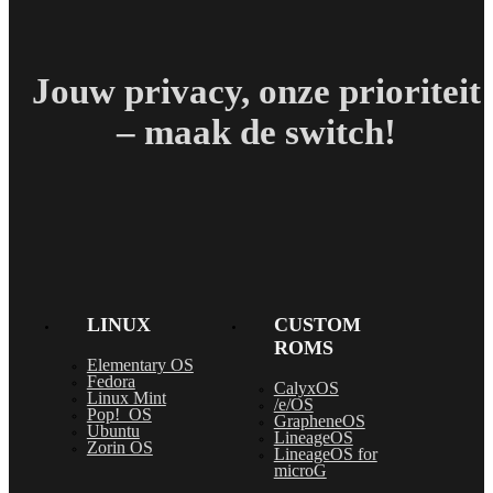
Jouw privacy, onze prioriteit
– maak de switch!
LINUX
CUSTOM
ROMS
Elementary OS
Fedora
CalyxOS
Linux Mint
/e/OS
Pop!_OS
GrapheneOS
Ubuntu
LineageOS
Zorin OS
LineageOS for
microG