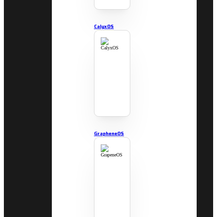
CalyxOS
GrapheneOS