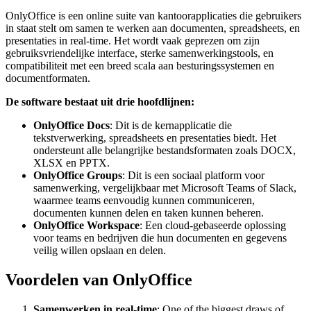
OnlyOffice is een online suite van kantoorapplicaties die gebruikers
in staat stelt om samen te werken aan documenten, spreadsheets, en
presentaties in real-time. Het wordt vaak geprezen om zijn
gebruiksvriendelijke interface, sterke samenwerkingstools, en
compatibiliteit met een breed scala aan besturingssystemen en
documentformaten.
De software bestaat uit drie hoofdlijnen:
OnlyOffice Docs
: Dit is de kernapplicatie die
tekstverwerking, spreadsheets en presentaties biedt. Het
ondersteunt alle belangrijke bestandsformaten zoals DOCX,
XLSX en PPTX.
OnlyOffice Groups
: Dit is een sociaal platform voor
samenwerking, vergelijkbaar met Microsoft Teams of Slack,
waarmee teams eenvoudig kunnen communiceren,
documenten kunnen delen en taken kunnen beheren.
OnlyOffice Workspace
: Een cloud-gebaseerde oplossing
voor teams en bedrijven die hun documenten en gegevens
veilig willen opslaan en delen.
Voordelen van OnlyOffice
Samenwerken in real-time
: One of the biggest draws of