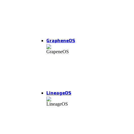
GrapheneOS
LineageOS