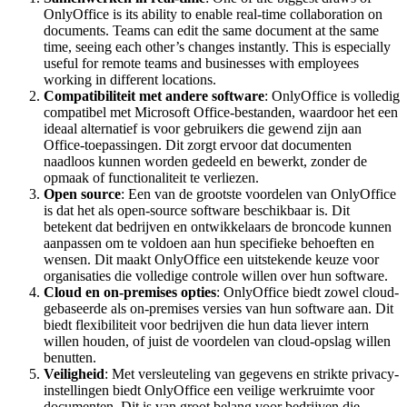
OnlyOffice is its ability to enable real-time collaboration on
documents. Teams can edit the same document at the same
time, seeing each other’s changes instantly. This is especially
useful for remote teams and businesses with employees
working in different locations.
Compatibiliteit met andere software
: OnlyOffice is volledig
compatibel met Microsoft Office-bestanden, waardoor het een
ideaal alternatief is voor gebruikers die gewend zijn aan
Office-toepassingen. Dit zorgt ervoor dat documenten
naadloos kunnen worden gedeeld en bewerkt, zonder de
opmaak of functionaliteit te verliezen.
Open source
: Een van de grootste voordelen van OnlyOffice
is dat het als open-source software beschikbaar is. Dit
betekent dat bedrijven en ontwikkelaars de broncode kunnen
aanpassen om te voldoen aan hun specifieke behoeften en
wensen. Dit maakt OnlyOffice een uitstekende keuze voor
organisaties die volledige controle willen over hun software.
Cloud en on-premises opties
: OnlyOffice biedt zowel cloud-
gebaseerde als on-premises versies van hun software aan. Dit
biedt flexibiliteit voor bedrijven die hun data liever intern
willen houden, of juist de voordelen van cloud-opslag willen
benutten.
Veiligheid
: Met versleuteling van gegevens en strikte privacy-
instellingen biedt OnlyOffice een veilige werkruimte voor
documenten. Dit is van groot belang voor bedrijven die