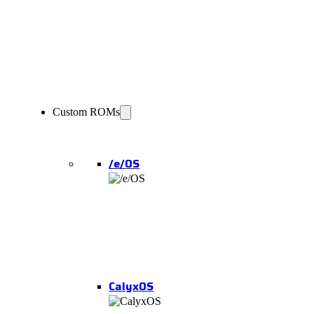
Custom ROMs
/e/OS
CalyxOS