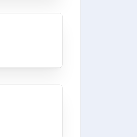
 onze prioriteit –
e switch!
BESTELLEN
OVERIG
Linux installatie
Support