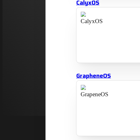
CalyxOS
Inkscape
Krita
Laad meer
GrapheneOS
Zoe
Opnieuw zoeken:
naar