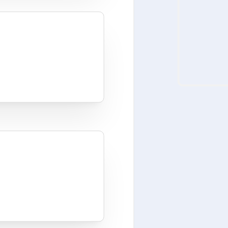
Zoekknop
k
: