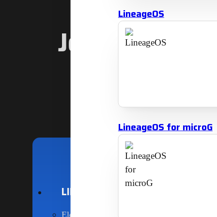
LineageOS
Jouw privacy,
maak d
LineageOS for microG
LINUX
CUSTOM ROMS
Elementary OS
CalyxOS