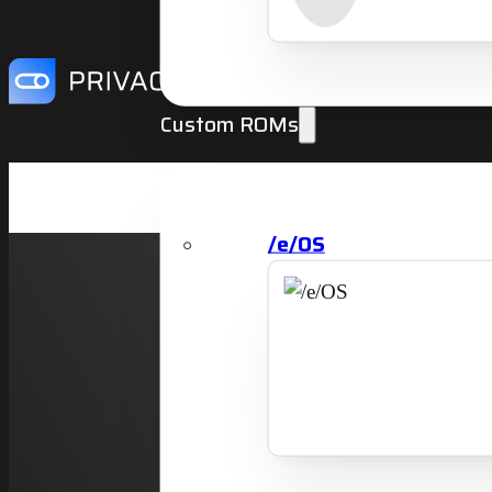
Custom ROMs
Zoek
/e/OS
cate