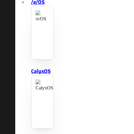
/e/OS
CalyxOS