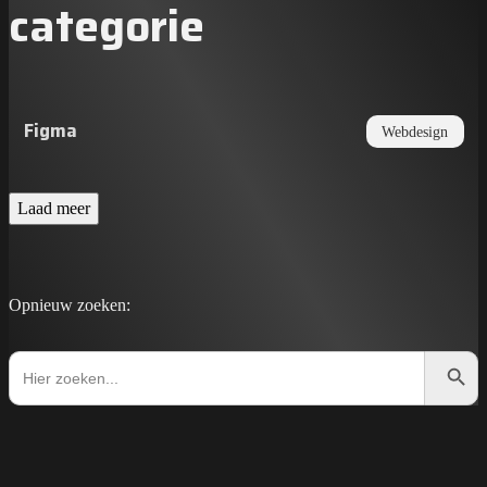
categorie
Figma
Webdesign
Laad meer
Opnieuw zoeken:
Zoekkno
Zoek
naar: