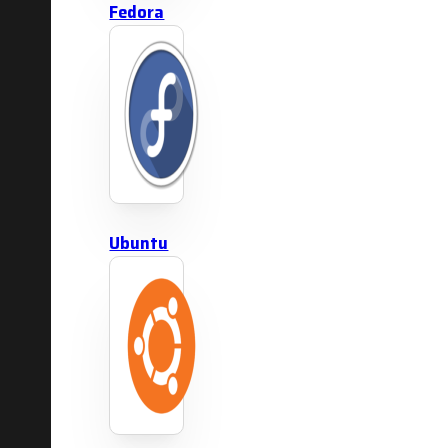
Fedora
Ubuntu