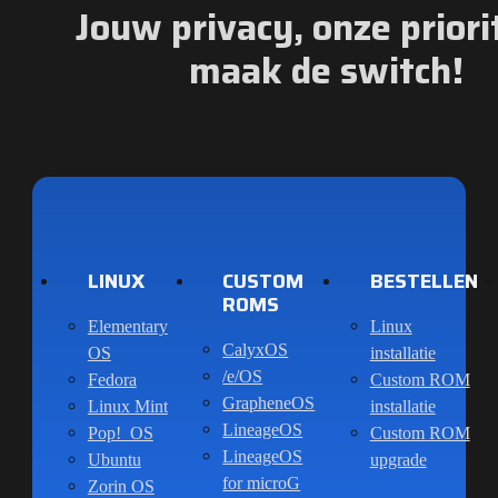
Jouw privacy, onze priorit
maak de switch!
LINUX
CUSTOM
BESTELLEN
ROMS
Elementary
Linux
CalyxOS
OS
installatie
/e/OS
Fedora
Custom ROM
GrapheneOS
Linux Mint
installatie
LineageOS
Pop!_OS
Custom ROM
LineageOS
Ubuntu
upgrade
for microG
Zorin OS