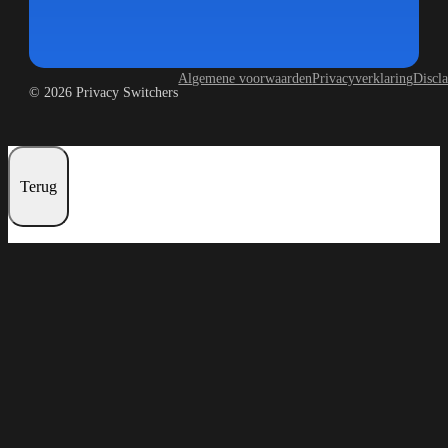
Algemene voorwaarden
Privacyverklaring
Discl
© 2026 Privacy Switchers
Terug