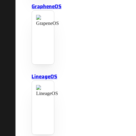
GrapheneOS
LineageOS