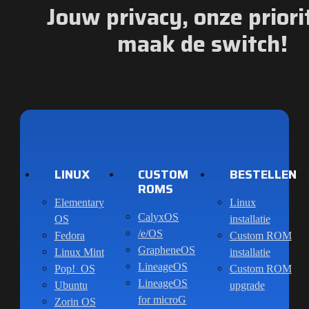
Jouw privacy, onze priorit
maak de switch!
LINUX
CUSTOM
BESTELLEN
ROMS
Elementary
Linux
CalyxOS
OS
installatie
/e/OS
Fedora
Custom ROM
GrapheneOS
Linux Mint
installatie
LineageOS
Pop!_OS
Custom ROM
LineageOS
Ubuntu
upgrade
for microG
Zorin OS