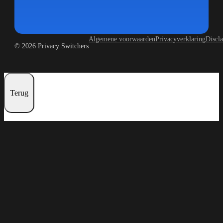
Algemene voorwaarden
Privacyverklaring
Discl
© 2026 Privacy Switchers
Terug