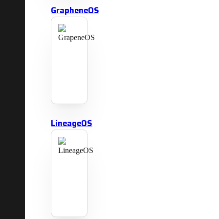
GrapheneOS
LineageOS