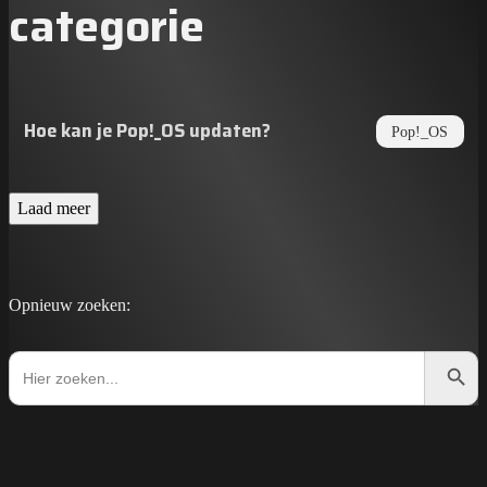
categorie
Hoe kan je Pop!_OS updaten?
Pop!_OS
Laad meer
Opnieuw zoeken:
Zoekkno
Zoek
naar: