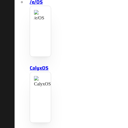
/e/OS
CalyxOS