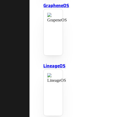
GrapheneOS
LineageOS