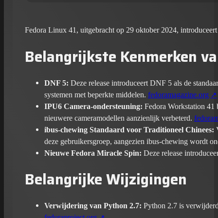
Fedora Linux 41, uitgebracht op 29 oktober 2024, introduceert 
Belangrijkste Kenmerken va
DNF 5:
Deze release introduceert DNF 5 als de standaar
systemen met beperkte middelen.
fedoramagazine.org
IPU6 Camera-ondersteuning:
Fedora Workstation 41 b
nieuwere cameramodellen aanzienlijk verbeterd.
fedoram
ibus-chewing Standaard voor Traditioneel Chinees:
V
deze gebruikersgroep, aangezien ibus-chewing wordt ond
Nieuwe Fedora Miracle Spin:
Deze release introduceer
Belangrijke Wijzigingen
Verwijdering van Python 2.7:
Python 2.7 is verwijder
fedoraproject.org