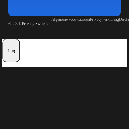
Algemene voorwaarden
Privacyverklaring
Discl
© 2026 Privacy Switchers
Terug