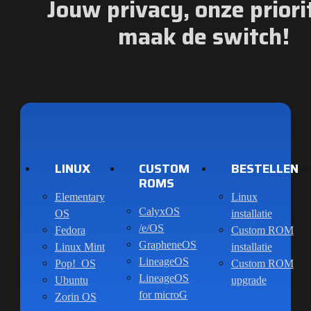
Jouw privacy, onze priorit
maak de switch!
LINUX
CUSTOM
BESTELLEN
ROMS
Elementary
Linux
CalyxOS
OS
installatie
/e/OS
Fedora
Custom ROM
GrapheneOS
Linux Mint
installatie
LineageOS
Pop!_OS
Custom ROM
LineageOS
Ubuntu
upgrade
for microG
Zorin OS