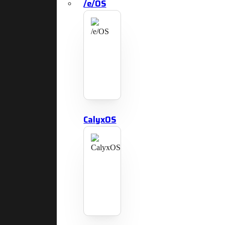
/e/OS
CalyxOS