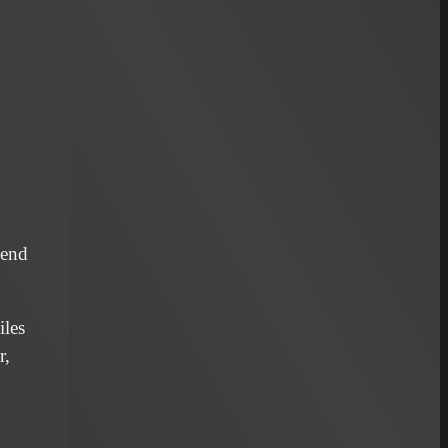
send
iles
r,