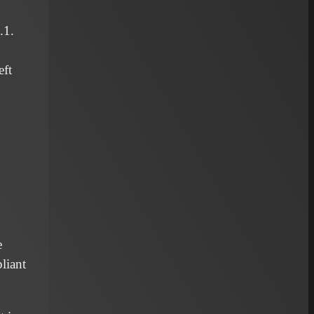
.1.
eft
e
liant