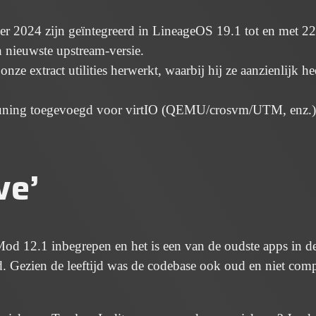
r 2024 zijn geïntegreerd in LineageOS 19.1 tot en met 22
n nieuwste upstream-versie.
e extract utilities herwerkt, waarbij hij ze aanzienlijk he
ning toegevoegd voor virtIO (QEMU/crosvm/UTM, enz.)
ve’
od 12.1 inbegrepen en het is een van de oudste apps in d
d. Gezien de leeftijd was de codebase ook oud en niet comp