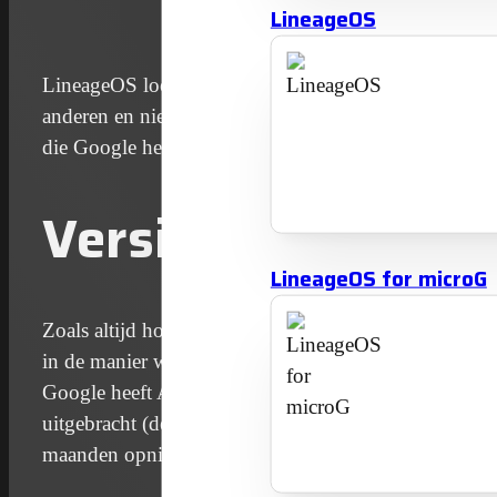
LineageOS
LineageOS loopt voor de eerste keer vooruit op sche
anderen en nieuwe projectleiders. De inspanningen si
die Google heeft doorgevoerd, hebben haar vruchten
Versieherinnerin
LineageOS for microG
Zoals altijd houdt LineageOS de versies in lijn met 
in de manier waarop Android wordt ontwikkeld, is h
Google heeft Android namelijk overgeschakeld naar 
uitgebracht (de zogenaamde QPR’s, Quarterly Platfor
maanden opnieuw aanpassen, wat extra werk met zic