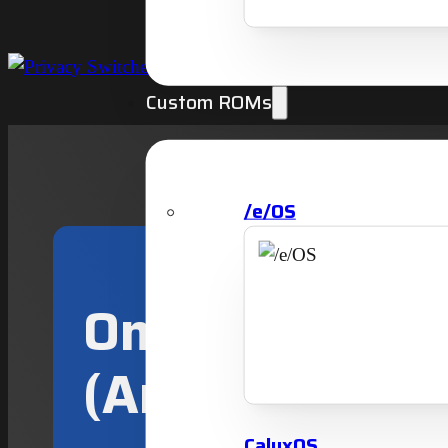
Custom ROMs
/e/OS
Ontdek Linea
(Android 15)
CalyxOS