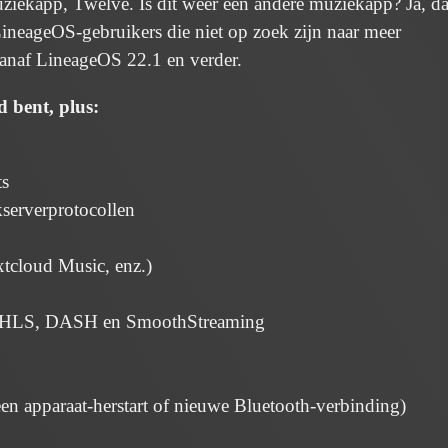
ekapp, Twelve. Is dit weer een andere muziekapp? Ja, dat
 LineageOS-gebruikers die niet op zoek zijn naar meer
 vanaf LineageOS 22.1 en verder.
d bent, plus:
ts
serverprotocollen
cloud Music, enz.)
ls HLS, DASH en SmoothStreaming
en apparaat-herstart of nieuwe Bluetooth-verbinding)