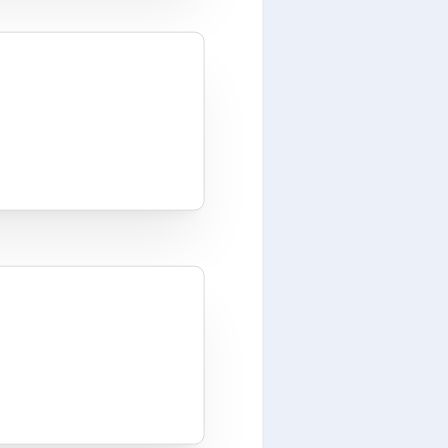
ma vanwege nieuwe bijdragers, een hernieuwde passie van
nds versie 15 om aan te sluiten bij de complexe veranderi
 afgeworpen.
gen
de officiële Android-versies (AOSP). Maar door een verande
et werk voor LineageOS een stuk ingewikkelder geworden
een nieuw systeem waarbij elke drie maanden een update w
m Releases). Hierdoor moeten ze de hele codebase elke dri
h meebrengt.