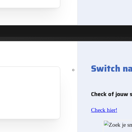
Switch n
geOS 22
Check of jouw 
Check hier!