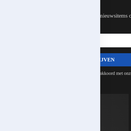
Geen spam. Alleen de laatste nieuwsitems 
en custom roms in je inbox.
ngen
INSCHRIJVEN
Als je op ‘
Inschrijven
‘ klikt, ga je akkoord met onz
privacyverklaring.
ring
.
ordt
e