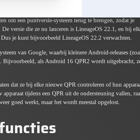
 oudere apparaten gebruiken zonder veel waarschuwing te
e apparaten halverwege een cyclus misschien geen updates 
en om een puntversie-systeem terug te brengen, zodat je
 De versie die ze nu lanceren is LineageOS 22.1, en bij el
. Dus je kunt bijvoorbeeld LineageOS 22.2 verwachten.
systeem van Google, waarbij kleinere Android-releases (zoa
. Bijvoorbeeld, als Android 16 QPR2 wordt uitgebracht, 
ten dat ze bij elke nieuwe QPR controleren of hun appara
 apparaat tijdens een QPR uit de ondersteuning vallen, ra
 weer goed werkt, maar het wordt meestal opgelost.
functies