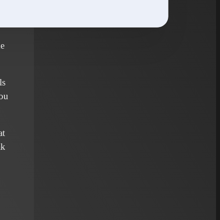
of
ke
ls
zou
at
ak