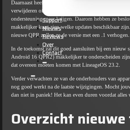
Daarnaast heeft Google de neiging om oude code die
verwijderen of te verouderen. Dit betekent dat ouder
ondersteuning meer krijgen. Daarom hebben ze beslot
Support
makkelijker kunt zien welke updates beschikbaar zijn.
Nieuws
nieuwe QPR zullen ze de versie met een .1 verhogen
Reviews
Over
In de toekomst zal dit goed aansluiten bij een nieuw 
Contact
Android 16 QPR2) makkelijker te onderscheiden zijn
dat overeen moeten komen met LineageOS 23.2.
Verder verwachten ze van de onderhouders van appara
nog goed werkt na de laatste wijzigingen. Mocht jouw
dan niet in paniek! Het kan even duren voordat alles
Overzicht nieuwe 