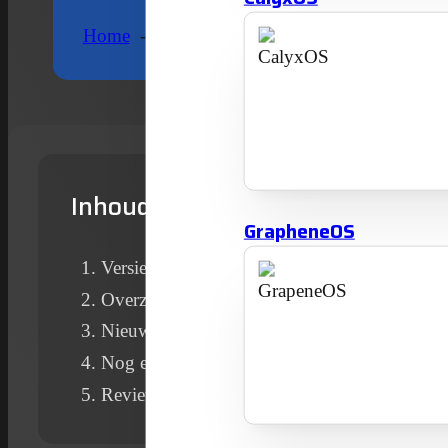
Home
Nieuws
LineageOS
Ontdek Linea
Inhoudsopgave
GrapheneOS
Versieherinneringen
Overzicht nieuwe functies
Nieuwe app ‘Twelve’
Nog een nieuwe app
Review