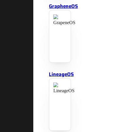
GrapheneOS
LineageOS