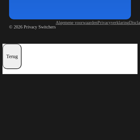
Algemene voorwaarden
Privacyverklaring
Discl
© 2026 Privacy Switchers
Terug