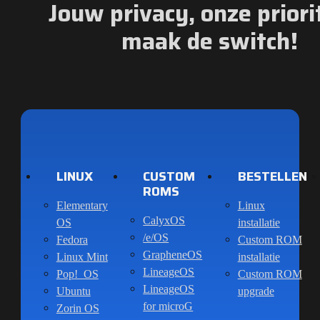
Jouw privacy, onze priorit
maak de switch!
LINUX
CUSTOM
BESTELLEN
ROMS
Elementary
Linux
CalyxOS
OS
installatie
/e/OS
Fedora
Custom ROM
GrapheneOS
Linux Mint
installatie
LineageOS
Pop!_OS
Custom ROM
LineageOS
Ubuntu
upgrade
for microG
Zorin OS