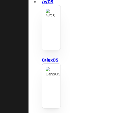
/e/OS
CalyxOS