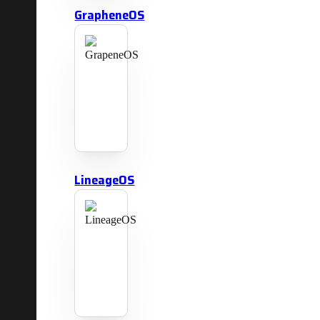
GrapheneOS
LineageOS