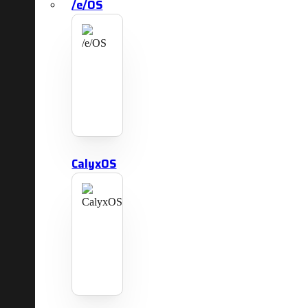
/e/OS
CalyxOS