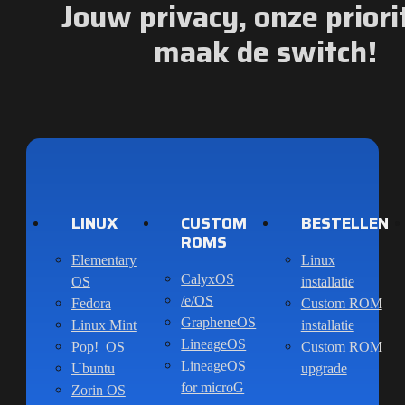
Jouw privacy, onze priorit
maak de switch!
LINUX
CUSTOM
BESTELLEN
ROMS
Elementary
Linux
CalyxOS
OS
installatie
/e/OS
Fedora
Custom ROM
GrapheneOS
Linux Mint
installatie
LineageOS
Pop!_OS
Custom ROM
LineageOS
Ubuntu
upgrade
for microG
Zorin OS