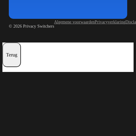
Algemene voorwaarden
Privacyverklaring
Discl
© 2026 Privacy Switchers
Terug