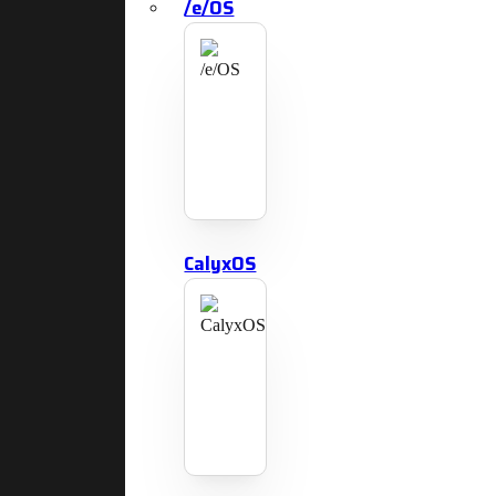
/e/OS
CalyxOS