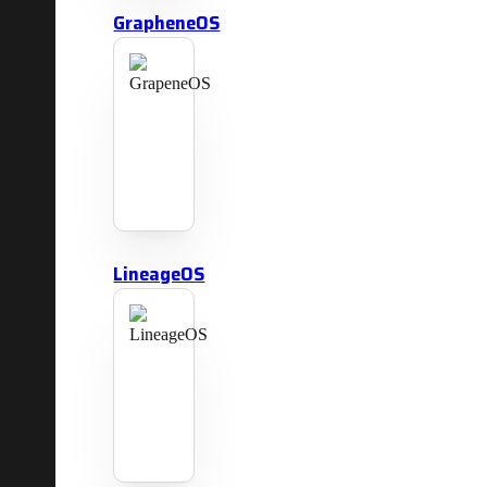
GrapheneOS
LineageOS