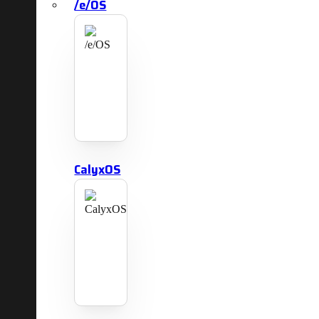
/e/OS
CalyxOS