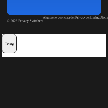
Algemene voorwaarden
Privacyverklaring
Discl
© 2026 Privacy Switchers
Terug