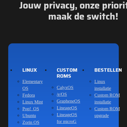
Jouw privacy, onze priorit
maak de switch!
LINUX
CUSTOM
BESTELLEN
ROMS
Elementary
Linux
CalyxOS
OS
installatie
/e/OS
Fedora
Custom ROM
GrapheneOS
Linux Mint
installatie
LineageOS
Pop!_OS
Custom ROM
LineageOS
Ubuntu
upgrade
for microG
Zorin OS