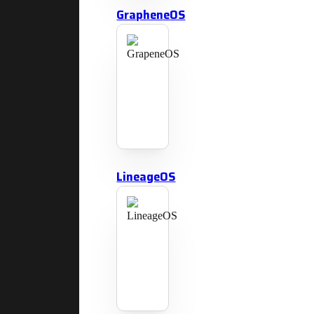
GrapheneOS
LineageOS