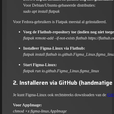
Voor Debian/Ubuntu-gebaseerde distributies:
sudo apt install flatpak
Voor Fedora-gebruikers is Flatpak meestal al geïnstalleerd.
Voeg de Flathub-repository toe (indien nog niet toeg
flatpak remote-add –if-not-exists flathub https://flathub.
Installeer Figma-Linux via Flathub:
flatpak install flathub io.github.Figma_Linux.figma_linu
Start Figma-Linux:
flatpak run io.github.Figma_Linux.figma_linux
2. Installeren via GitHub (handmatige 
Je kunt Figma-Linux ook rechtstreeks downloaden van de
Git
Voor AppImage:
chmod +x figma-linux.AppImage