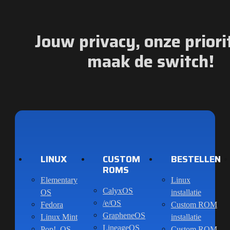
Jouw privacy, onze priorit
maak de switch!
LINUX
CUSTOM
BESTELLEN
ROMS
Elementary
Linux
CalyxOS
OS
installatie
/e/OS
Fedora
Custom ROM
GrapheneOS
Linux Mint
installatie
LineageOS
Pop!_OS
Custom ROM