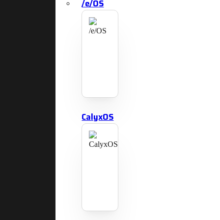
/e/OS
CalyxOS