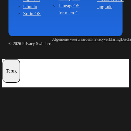
LineageOS
Ubuntu
upgrade
for microG
Zorin OS
Algemene voorwaarden
Privacyverklaring
Discl
© 2026 Privacy Switchers
Terug