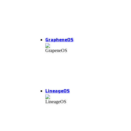
GrapheneOS
LineageOS