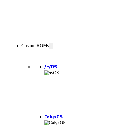
Custom ROMs
/e/OS
CalyxOS