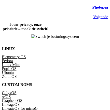
Photopea
Volgende
Jouw privacy, onze
prioriteit – maak de switch!
LINUX
Elementary OS
Fedora
Linux Mint
Pop!_OS
Ubuntu
Zorin OS
CUSTOM ROMS
CalyxOS
/e/OS
GrapheneOS
LineageOS
LineageOS for microG